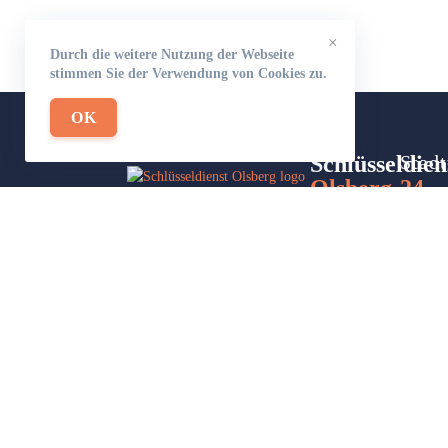
×
Durch die weitere Nutzung der Webseite
stimmen Sie der Verwendung von Cookies zu.
OK
Schlüsseldien
Stadt
Olsberg-24
Site
Wir sind Ihr Helfer in Not in Sachen
Part
Schlüsseldienst. Zu jeder Tages- und
Nachtzeit für Sie da!
Impressum/Datenschutzerklärung