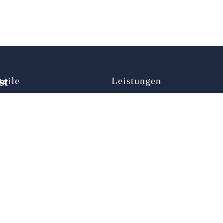
st
teile
Leistungen
map
Autoöffnung
ner
Türöffnung
Schlüsselnotdienst